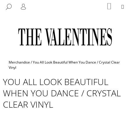
K
Přejít
NÁKUP
M
HLEDAT
na
KOŠÍK
O
PŘIHLÁŠENÍ
ZPĚT
ZPĚT
obsah
Š
Í
C
K
O
P
O
T
Domů
Merchandise
/
You All Look Beautiful When You Dance / Crystal Clear
Ř
Vinyl
E
YOU ALL LOOK BEAUTIFUL
B
WHEN YOU DANCE / CRYSTAL
U
J
CLEAR VINYL
E
T
E
N