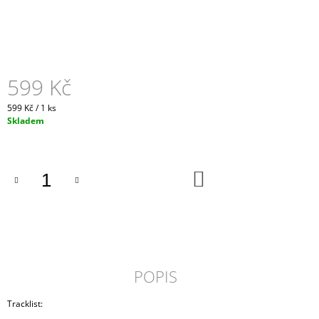
599 Kč
Měrná
599 Kč / 1 ks
cena:
Skladem
DO
KOŠÍKU
POPIS
Tracklist: