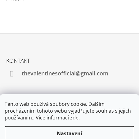
Z
Á
KONTAKT
P
A
thevalentinesofficial@gmail.com
T
Í
INFORMACE PRO VÁS
Tento web používá soubory cookie. Dalším
procházením tohoto webu vyjadřujete souhlas s jejich
Obchodní podmínky
používáním.. Více informací
zde
.
Podmínky ochrany osobních údajů
Nastavení