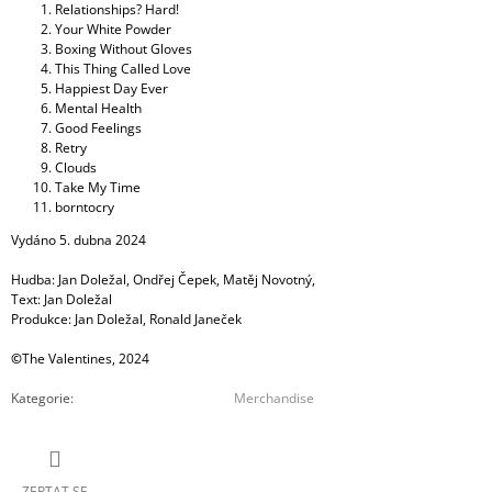
Relationships? Hard!
Your White Powder
Boxing Without Gloves
This Thing Called Love
Happiest Day Ever
Mental Health
Good Feelings
Retry
Clouds
Take My Time
borntocry
Vydáno 5. dubna 2024
Hudba: Jan Doležal, Ondřej Čepek, Matěj Novotný,
Text: Jan Doležal
Produkce: Jan Doležal, Ronald Janeček
©
The Valentines, 2024
Kategorie
:
Merchandise
ZEPTAT SE