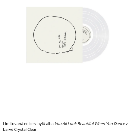
A
J
Í
T
?
HLEDAT
Limitovaná edice vinylů alba
You All Look Beautiful When You Dance
v
barvě Crystal Clear.